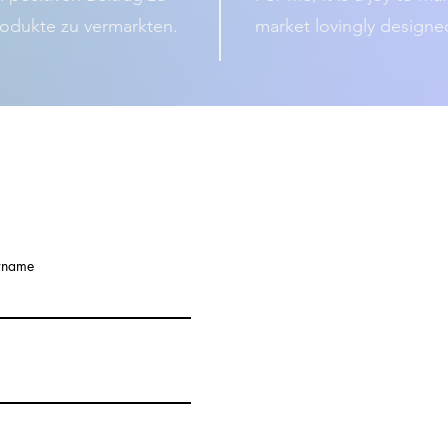
Produkte zu vermarkten.
market lovingly designe
rname