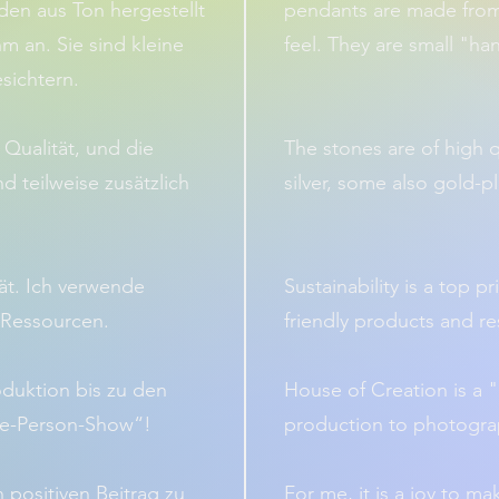
den aus Ton hergestellt
pendants are made from 
m an. Sie sind kleine
feel. They are small "ha
sichtern.
 Qualität, und die
The stones are of high q
nd teilweise zusätzlich
silver, some also gold-p
tät. Ich verwende
Sustainability is a top pr
 Ressourcen.
friendly products and r
oduktion bis zu den
House of Creation is a
ne-Person-Show“!
production to photogra
n positiven Beitrag zu
For me, it is a joy to m