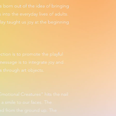
 born out of the idea of bringing
 into the everyday lives of adults.
lay taught us joy at the beginning
ction is to promote the playful
message is to integrate joy and
es through art objects.
Emotional Creatures" hits the nail
a smile to our faces. The
ted from the ground up. The