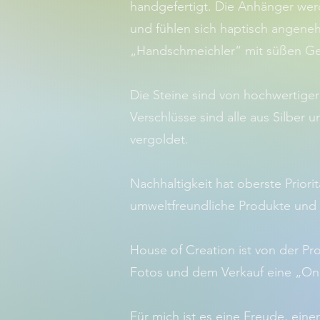
handgefertigt. Die Anhänger wer
und fühlen sich haptisch angeneh
„Handschmeichler“ mit süßen Ge
Die Steine sind von hochwertiger
Verschlüsse sind alle aus Silber u
vergoldet.
Nachhaltigkeit hat oberste Priori
umweltfreundliche Produkte und
House of Creation ist von der Pr
Fotos und dem Verkauf eine „O
Für mich ist es eine Freude, eine