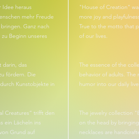
r Idee heraus
"House of Creation" was
enschen mehr Freude
more joy and playfulness
u bringen. Ganz nach
True to the motto that p
 zu Beginn unseres
of our lives.
 darin, das
The essence of the colle
u fördern. Die
behavior of adults. The 
 durch Kunstobjekte in
humor into our daily liv
 Creatures“ trifft den
The jewelry collection "
s ein Lächeln ins
on the head by bringing 
 von Grund auf
necklaces are handcraf