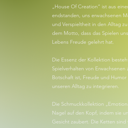
„House Of Creation“ ist aus eine
endstanden, uns erwachsenen M
und Verspieltheit in den Alltag z
dem Motto, dass das Spielen uns
Lebens Freude gelehrt hat.
Die Essenz der Kollektion besteht
Spielverhalten von Erwachsenen z
Botschaft ist, Freude und Humor
unseren Alltag zu integrieren.
Die Schmuckkollektion „Emotional
Nagel auf den Kopf, indem sie un
Gesicht zaubert. Die Ketten sind