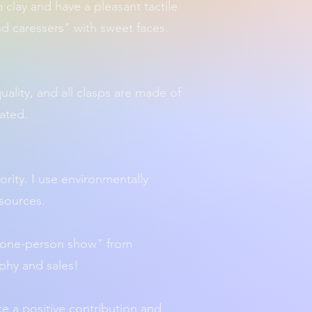
clay and have a pleasant tactile
nd caressers" with sweet faces.
uality, and all clasps are made of
lated.
iority. I use environmentally
esources.
 "one-person show" from
phy and sales!
ake a positive contribution and